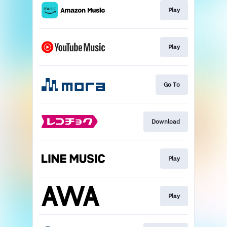
Play
Play
Go To
Download
Play
Play